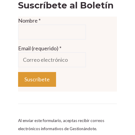
Suscríbete al Boletín
Nombre
*
Email (requerido)
*
C
o
n
s
Al enviar este formulario, aceptas recibir correos
t
electrónicos informativos de Gestionándote.