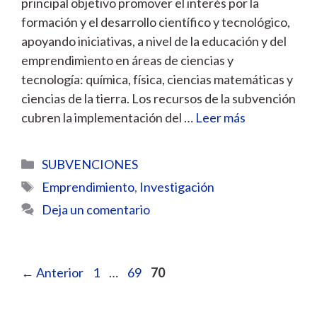
principal objetivo promover el interés por la
formación y el desarrollo científico y tecnológico,
apoyando iniciativas, a nivel de la educación y del
emprendimiento en áreas de ciencias y
tecnología: química, física, ciencias matemáticas y
ciencias de la tierra. Los recursos de la subvención
cubren la implementación del …
Leer más
Categorías
SUBVENCIONES
Etiquetas
Emprendimiento
,
Investigación
Deja un comentario
Página
Página
Página
←
Anterior
1
…
69
70