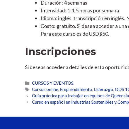
Duración: 4 semanas
Intensidad: 1-1.5 horas por semana
Idioma: inglés, transcripción en inglés. 
Costo: gratuito. Si desea acceder a una 
Para este curso es de USD$50.
Inscripciones
Si deseas acceder a detalles de esta oportuni
Categorías
CURSOS Y EVENTOS
Etiquetas
Cursos online
,
Emprendimiento
,
Liderazgo
,
ODS 10
Guía práctica para trabajar en equipos de Queensl
Curso en español en Industrias Sostenibles y Comp