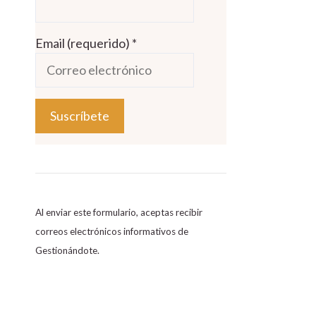
Email (requerido)
*
C
o
n
s
Al enviar este formulario, aceptas recibir
t
correos electrónicos informativos de
a
Gestionándote.
n
t
C