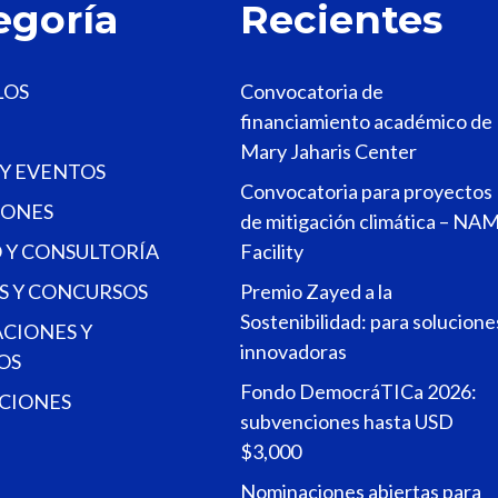
egoría
Recientes
LOS
Convocatoria de
financiamiento académico de
Mary Jaharis Center
 Y EVENTOS
Convocatoria para proyectos
ONES
de mitigación climática – NA
 Y CONSULTORÍA
Facility
S Y CONCURSOS
Premio Zayed a la
Sostenibilidad: para solucione
ACIONES Y
innovadoras
OS
Fondo DemocráTICa 2026:
CIONES
subvenciones hasta USD
$3,000
Nominaciones abiertas para