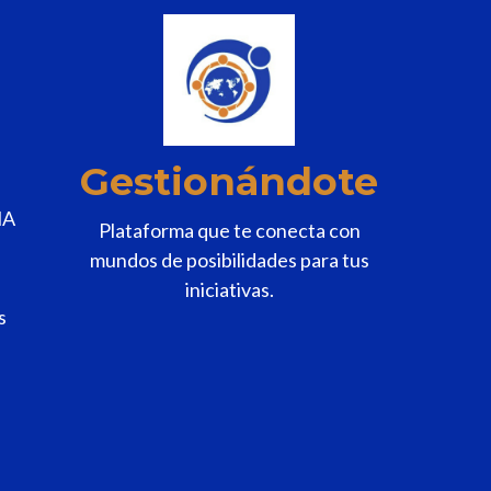
n
k
.
Gestionándote
MA
Plataforma que te conecta con
mundos de posibilidades para tus
iniciativas.
s