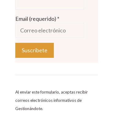
Email (requerido)
*
C
o
n
s
Al enviar este formulario, aceptas recibir
t
correos electrónicos informativos de
a
Gestionándote.
n
t
C