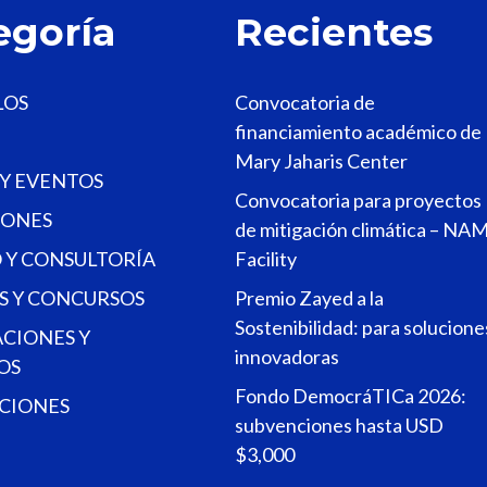
egoría
Recientes
LOS
Convocatoria de
financiamiento académico de
Mary Jaharis Center
 Y EVENTOS
Convocatoria para proyectos
ONES
de mitigación climática – NA
 Y CONSULTORÍA
Facility
S Y CONCURSOS
Premio Zayed a la
Sostenibilidad: para solucione
ACIONES Y
innovadoras
OS
Fondo DemocráTICa 2026:
CIONES
subvenciones hasta USD
$3,000