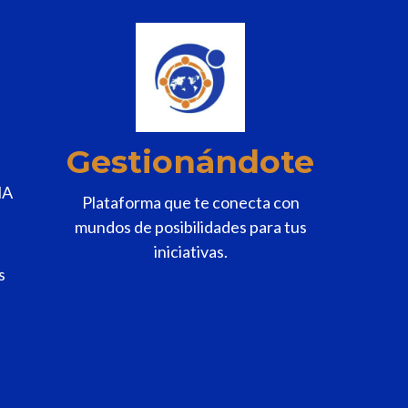
n
k
.
Gestionándote
MA
Plataforma que te conecta con
mundos de posibilidades para tus
iniciativas.
s