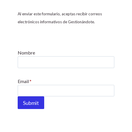
n
s
Al enviar este formulario, aceptas recibir correos
t
electrónicos informativos de Gestionándote.
a
n
t
C
Nombre
o
n
t
Email
*
a
c
t
Submit
U
s
e