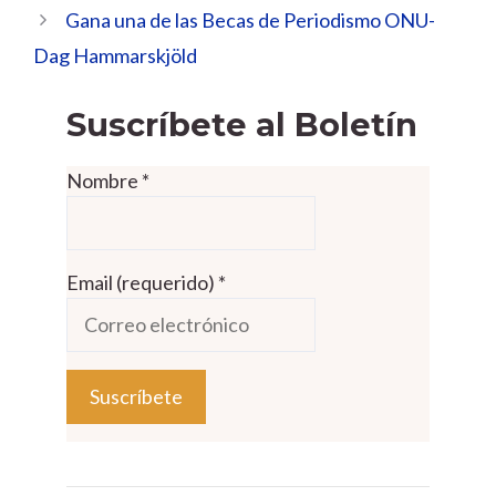
Gana una de las Becas de Periodismo ONU-
Dag Hammarskjöld
Suscríbete al Boletín
Nombre
*
Email (requerido)
*
C
o