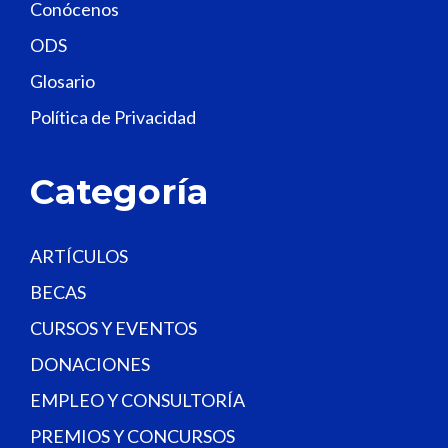
Conócenos
i
e
ODS
l
Glosario
d
Política de Privacidad
b
l
a
Categoría
n
k
.
ARTÍCULOS
BECAS
CURSOS Y EVENTOS
DONACIONES
EMPLEO Y CONSULTORÍA
PREMIOS Y CONCURSOS