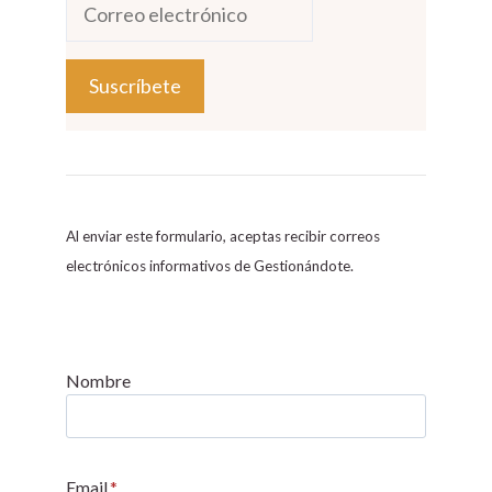
C
o
n
s
Al enviar este formulario, aceptas recibir correos
t
electrónicos informativos de Gestionándote.
a
n
t
C
Nombre
o
n
t
Email
*