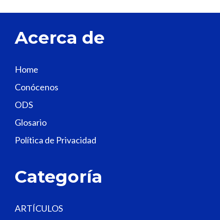
e
t
Acerca de
h
i
s
Home
f
Conócenos
i
e
ODS
l
Glosario
d
Política de Privacidad
b
l
a
Categoría
n
k
.
ARTÍCULOS