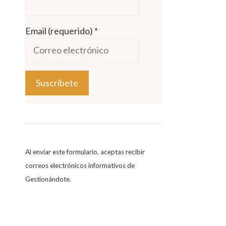
Email (requerido)
*
C
o
n
s
Al enviar este formulario, aceptas recibir
t
correos electrónicos informativos de
a
Gestionándote.
n
t
C