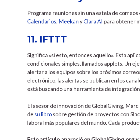
Programe reuniones sin una estela de correos e
Calendarios
,
Meekan
y
Clara AI
para obtener m
11. IFTTT
Significa «si esto, entonces aquello». Esta apl
condicionales simples, llamados applets. Un ej
alertar a los equipos sobre los próximos corre
electrónico, las alertas se publican en los can
está buscando una herramienta de integración 
El asesor de innovación de GlobalGiving, Marc 
de
su libro
sobre gestión de proyectos con Slac
laboral más populares del mundo. Cada producto
Este artículo apareció en GlobalGiving.org y