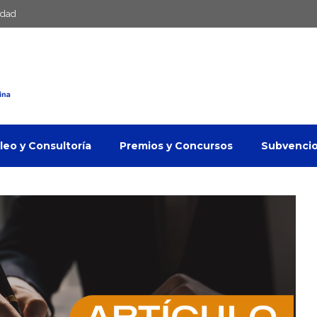
idad
eo y Consultoría
Premios y Concursos
Subvenci