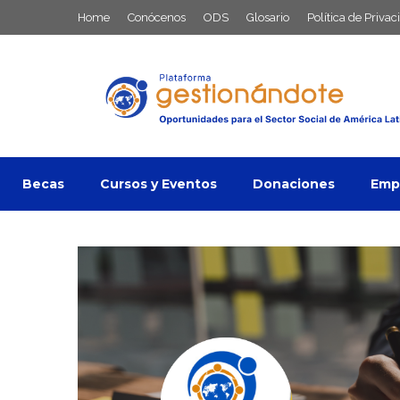
Saltar
Home
Conócenos
ODS
Glosario
Política de Privac
al
contenido
Becas
Cursos y Eventos
Donaciones
Empl