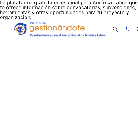
La plataforma gratuita en español para América Latina que
te ofrece información sobre convocatorias, subvenciones,
herramientas y otras oportunidades para tu proyecto y
organización.
Escr
tu
cons
y
puls
en
INTR