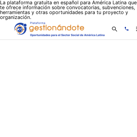
La plataforma gratuita en español para América Latina que
te ofrece información sobre convocatorias, subvenciones,
herramientas y otras oportunidades para tu proyecto y
organización.
Escr
tu
cons
y
puls
en
INTR