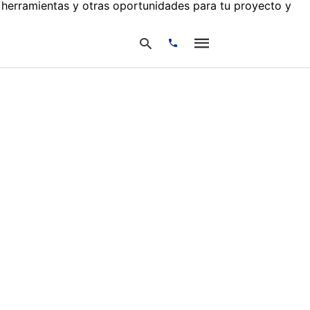
 herramientas y otras oportunidades para tu proyecto y
Escribe
tu
consulta
y
pulsa
en
INTRO: