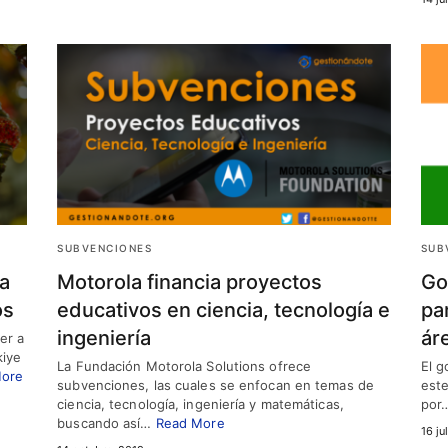
SUBVENCIONES
SUB
a
Motorola financia proyectos
Go
os
educativos en ciencia, tecnología e
pa
ingeniería
ár
er a
kiye
La Fundación Motorola Solutions ofrece
El g
More
subvenciones, las cuales se enfocan en temas de
este
ciencia, tecnología, ingeniería y matemáticas,
por
buscando así…
Read More
16 ju