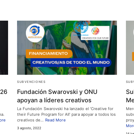
SUBVENCIONES
SUB
026
Fundación Swarovski y ONU
Su
apoyan a líderes creativos
Me
La Fundación Swarovski ha lanzado el 'Creative for
Mer
na.
their Future Program for All' para apoyar a todos los
subv
ore
creativos de…
Read More
proy
Mor
3 agosto, 2022
14 ju