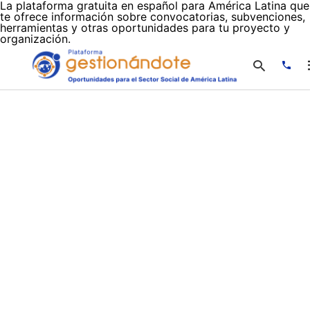
La plataforma gratuita en español para América Latina que
te ofrece información sobre convocatorias, subvenciones,
herramientas y otras oportunidades para tu proyecto y
organización.
Escr
tu
cons
y
puls
en
INTR