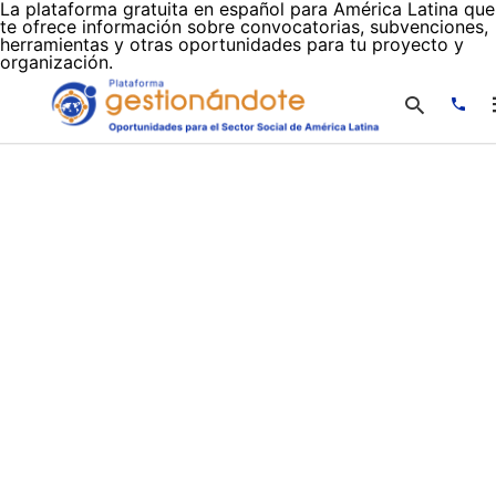
La plataforma gratuita en español para América Latina que
te ofrece información sobre convocatorias, subvenciones,
herramientas y otras oportunidades para tu proyecto y
organización.
Escr
tu
cons
y
puls
en
INTR