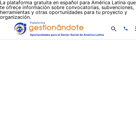
La plataforma gratuita en español para América Latina que
te ofrece información sobre convocatorias, subvenciones,
herramientas y otras oportunidades para tu proyecto y
organización.
Escr
tu
cons
y
puls
en
INTR