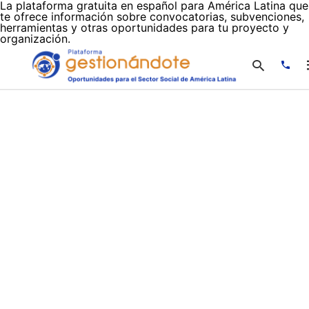
La plataforma gratuita en español para América Latina que
te ofrece información sobre convocatorias, subvenciones,
herramientas y otras oportunidades para tu proyecto y
organización.
Escr
tu
cons
y
puls
en
INTR