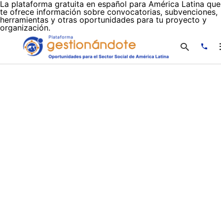
La plataforma gratuita en español para América Latina que
te ofrece información sobre convocatorias, subvenciones,
herramientas y otras oportunidades para tu proyecto y
organización.
Escr
tu
cons
y
puls
en
INTR