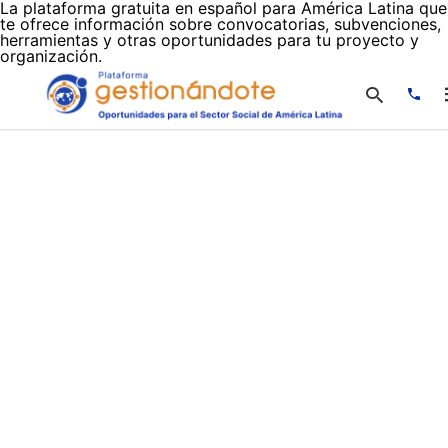
La plataforma gratuita en español para América Latina que
te ofrece información sobre convocatorias, subvenciones,
herramientas y otras oportunidades para tu proyecto y
organización.
Escr
tu
cons
y
puls
en
INTR