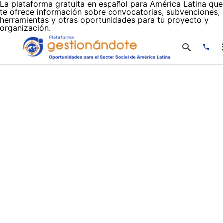
La plataforma gratuita en español para América Latina que
te ofrece información sobre convocatorias, subvenciones,
herramientas y otras oportunidades para tu proyecto y
organización.
Escr
tu
cons
y
puls
en
INTR