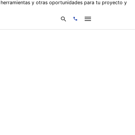
 herramientas y otras oportunidades para tu proyecto y
Escribe
tu
consulta
y
pulsa
en
INTRO: