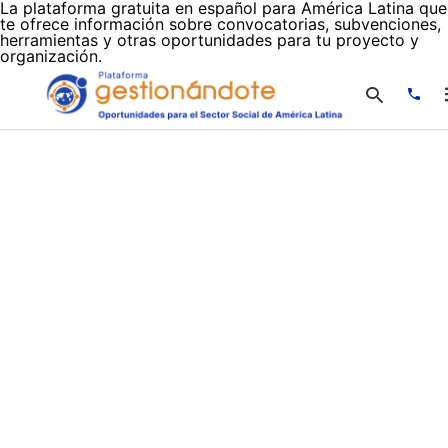
La plataforma gratuita en español para América Latina que
te ofrece información sobre convocatorias, subvenciones,
herramientas y otras oportunidades para tu proyecto y
organización.
Escr
tu
cons
y
puls
en
INTR